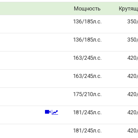
Мощность
Крутящ
136/185л.с.
350
136/185л.с.
350
163/245л.с.
420
163/245л.с.
420
175/210л.с.
420
181/245л.с.
420
181/245л.с.
420