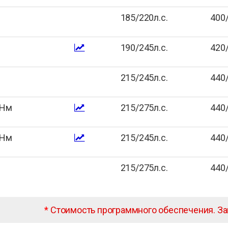
185/220л.с.
400
190/245л.с.
420
215/245л.с.
440
0Нм
215/275л.с.
440
0Нм
215/245л.с.
440
215/275л.с.
440
*
Стоимость программного обеспечения. З