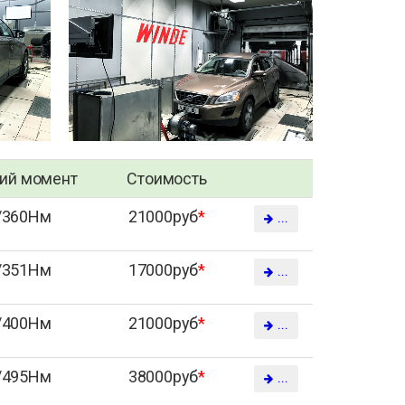
ий момент
Стоимость
/360Нм
21000руб
*
...
/351Нм
17000руб
*
...
/400Нм
21000руб
*
...
/495Нм
38000руб
*
...