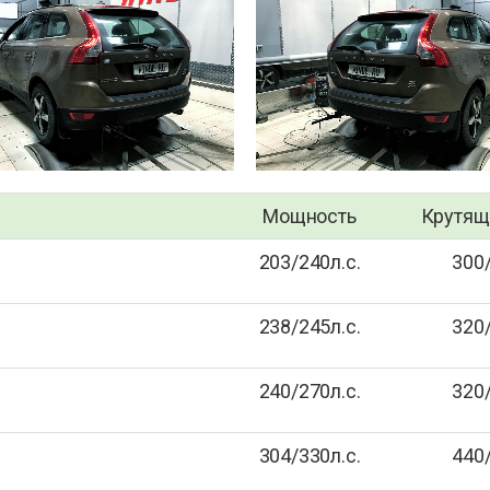
Мощность
Крутящ
203/240л.с.
300
238/245л.с.
320
240/270л.с.
320
304/330л.с.
440