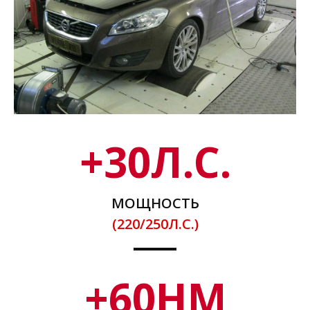
+
30
Л.С.
МОЩНОСТЬ
(220/250Л.С.)
+
60
НМ