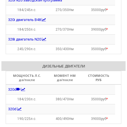
320i N20 заводская программа
184/245л.с.
270/350Нм
35000руб
*
320i двигатель B48
184/250л.с.
270/370Нм
39000руб
*
328i двигатель N20
245/290л.с.
350/430Нм
35000руб
*
ДИЗЕЛЬНЫЕ ДВИГАТЕЛИ
МОЩНОСТЬ Л.С.
МОМЕНТ НМ
СТОИМОСТЬ
до/после
до/после
РУБ
320d
184/230л.с.
380/470Нм
35000руб
*
320d
190/225л.с.
400/490Нм
39000руб
*