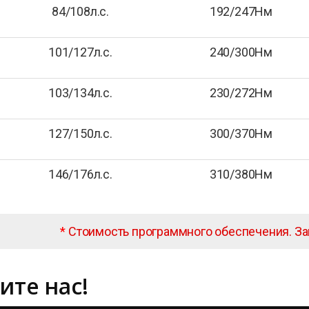
84/108л.с.
192/247Нм
101/127л.с.
240/300Нм
103/134л.с.
230/272Нм
127/150л.с.
300/370Нм
146/176л.с.
310/380Нм
*
Стоимость программного обеспечения. З
ите нас!