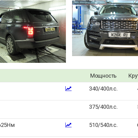
Мощность
Кру
340/400л.с.
375/400л.с.
 625Нм
510/540л.с.