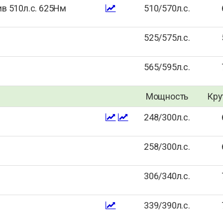
ив 510л.с. 625Нм
510/570л.с.
525/575л.с.
565/595л.с.
Мощность
Кру
248/300л.с.
258/300л.с.
306/340л.с.
339/390л.с.