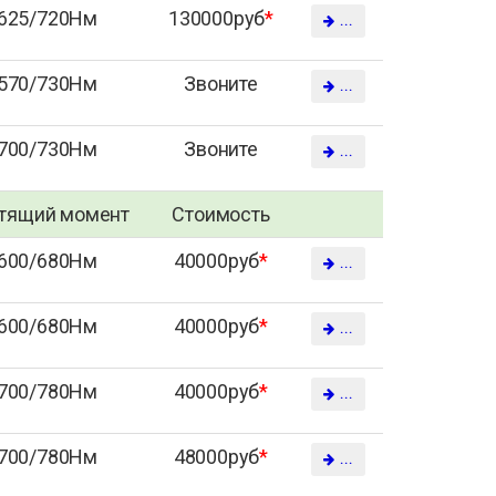
625/720Нм
130000руб
*
...
570/730Нм
Звоните
...
700/730Нм
Звоните
...
тящий момент
Стоимость
600/680Нм
40000руб
*
...
600/680Нм
40000руб
*
...
700/780Нм
40000руб
*
...
700/780Нм
48000руб
*
...