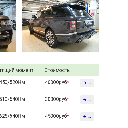
тящий момент
Стоимость
450/520Нм
40000руб
*
...
510/540Нм
30000руб
*
...
625/640Нм
45000руб
*
...