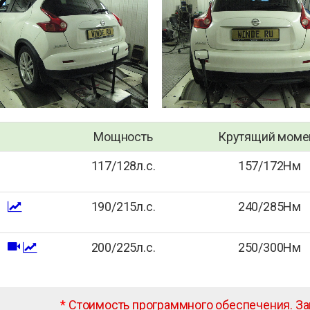
Мощность
Крутящий моме
117/128л.с.
157/172Нм
190/215л.с.
240/285Нм
200/225л.с.
250/300Нм
*
Стоимость программного обеспечения. З