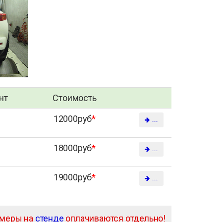
нт
Стоимость
12000руб
*
...
18000руб
*
...
19000руб
*
...
амеры на
стенде
оплачиваются отдельно!