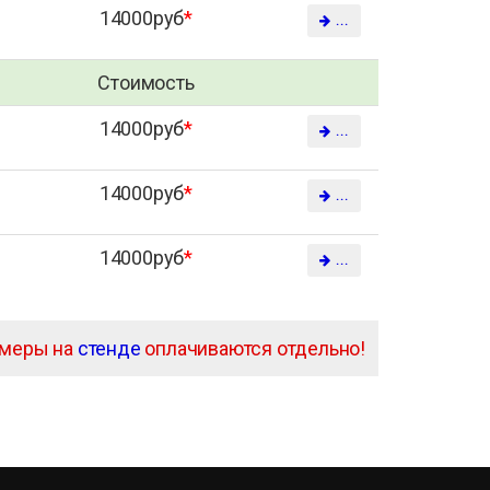
14000руб
*
...
Стоимость
14000руб
*
...
14000руб
*
...
14000руб
*
...
амеры на
стенде
оплачиваются отдельно!