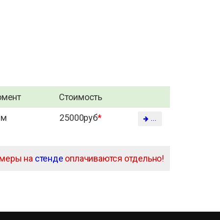
омент
Стоимость
Нм
25000руб
*
...
амеры на
стенде
оплачиваются отдельно!