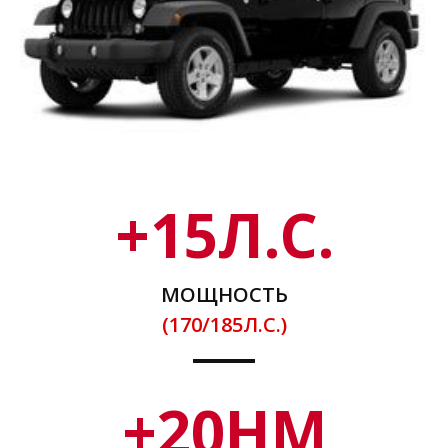
+
15
Л.С.
МОЩНОСТЬ
(170/185Л.С.)
+
20
НМ