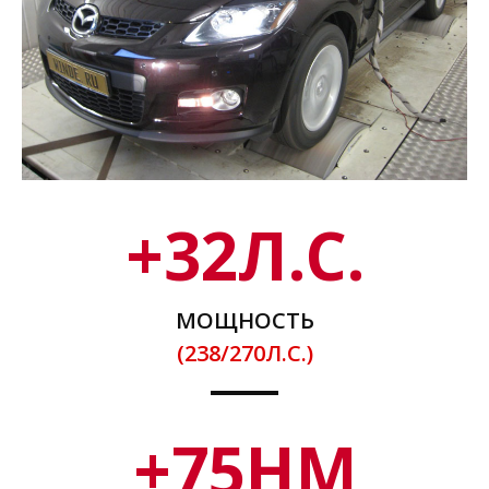
+
32
Л.С.
МОЩНОСТЬ
(238/270Л.С.)
+
75
НМ