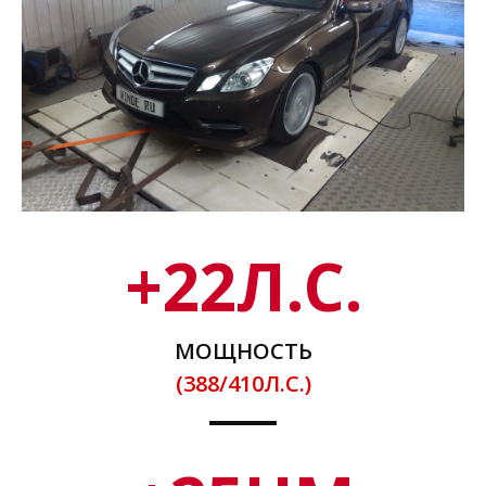
+
22
Л.С.
МОЩНОСТЬ
(388/410Л.С.)