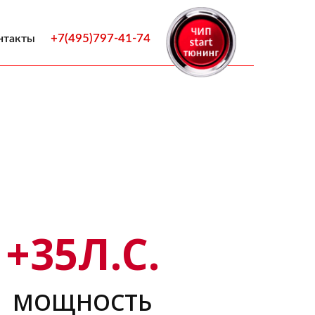
+7(495)797-41-74
нтакты
+
35
Л.С.
МОЩНОСТЬ