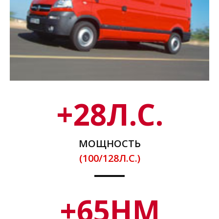
+
28
Л.С.
МОЩНОСТЬ
(100/128Л.С.)
+
65
НМ