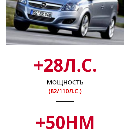
+
28
Л.С.
МОЩНОСТЬ
(82/110Л.С.)
+
50
НМ