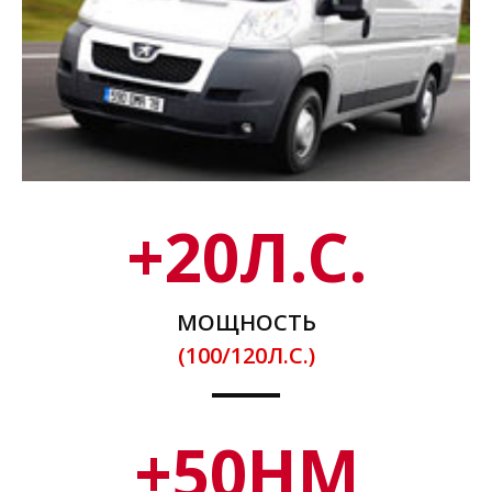
+
20
Л.С.
МОЩНОСТЬ
(100/120Л.С.)
+
50
НМ