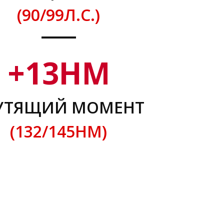
(90/99Л.С.)
+
13
НМ
УТЯЩИЙ МОМЕНТ
(132/145НМ)