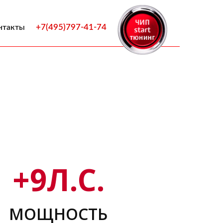
+7(495)797-41-74
нтакты
+
9
Л.С.
МОЩНОСТЬ