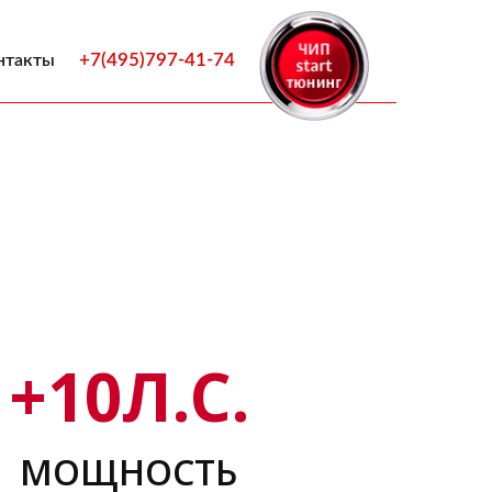
+7(495)797-41-74
нтакты
+
10
Л.С.
МОЩНОСТЬ