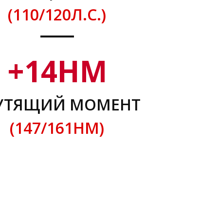
(110/120Л.С.)
+
14
НМ
УТЯЩИЙ МОМЕНТ
(147/161НМ)