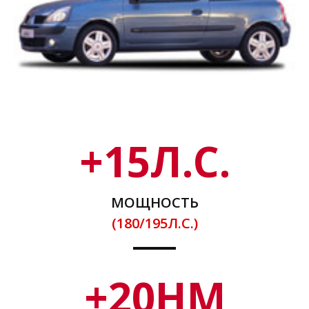
+
15
Л.С.
МОЩНОСТЬ
(180/195Л.С.)
+
20
НМ