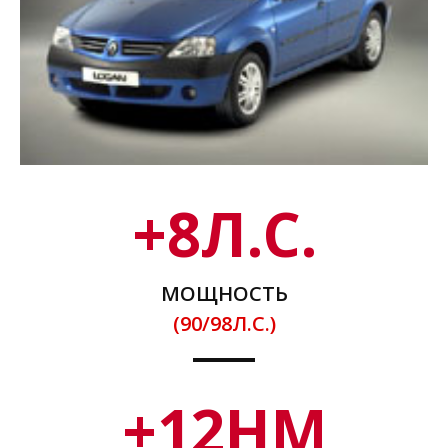
+
8
Л.С.
МОЩНОСТЬ
(90/98Л.С.)
+
12
НМ