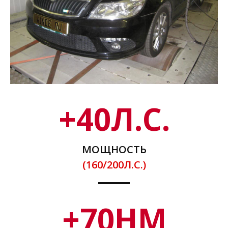
+
40
Л.С.
МОЩНОСТЬ
(160/200Л.С.)
+
70
НМ