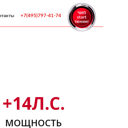
+7(495)797-41-74
нтакты
+
14
Л.С.
МОЩНОСТЬ