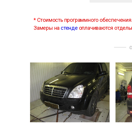
*
Стоимость программного обеспечения
Замеры на
стенде
оплачиваются отдель