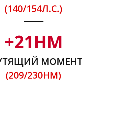
(140/154Л.С.)
+
21
НМ
УТЯЩИЙ МОМЕНТ
(209/230НМ)