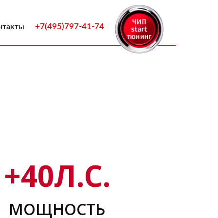
+7(495)797-41-74
нтакты
+
40
Л.С.
МОЩНОСТЬ