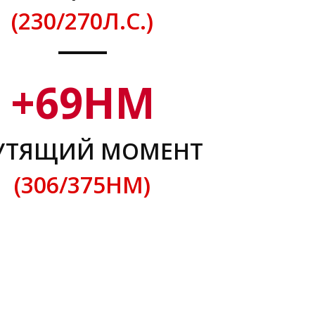
(230/270Л.С.)
+
69
НМ
УТЯЩИЙ МОМЕНТ
(306/375НМ)