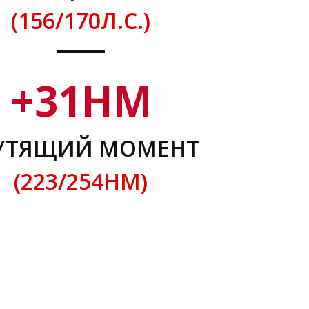
(156/170Л.С.)
+
31
НМ
УТЯЩИЙ МОМЕНТ
(223/254НМ)