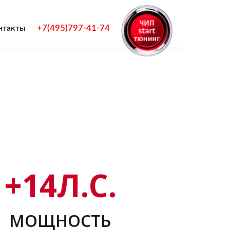
+7(495)797-41-74
нтакты
+
14
Л.С.
МОЩНОСТЬ