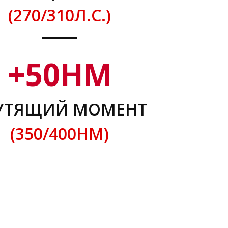
(270/310Л.С.)
+
50
НМ
УТЯЩИЙ МОМЕНТ
(350/400НМ)