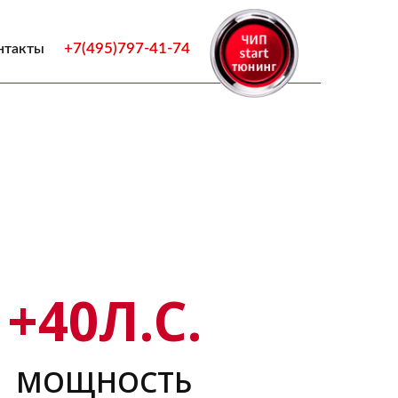
+7(495)797-41-74
нтакты
+
40
Л.С.
МОЩНОСТЬ