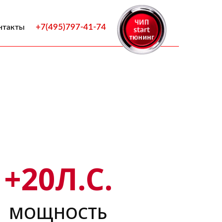
+7(495)797-41-74
нтакты
+
20
Л.С.
МОЩНОСТЬ