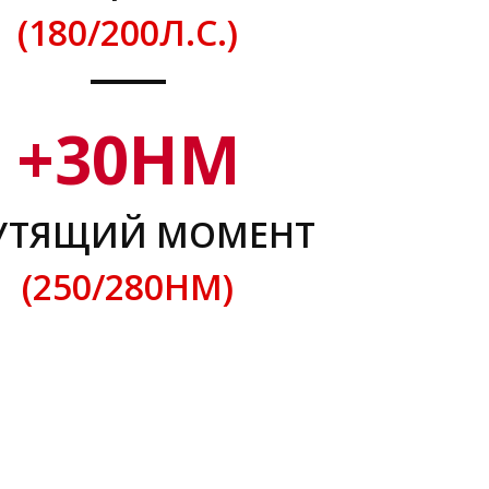
(180/200Л.С.)
+
30
НМ
УТЯЩИЙ МОМЕНТ
(250/280НМ)