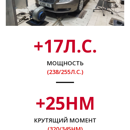
+
17
Л.С.
МОЩНОСТЬ
(238/255Л.С.)
+
25
НМ
КРУТЯЩИЙ МОМЕНТ
(320/345НМ)