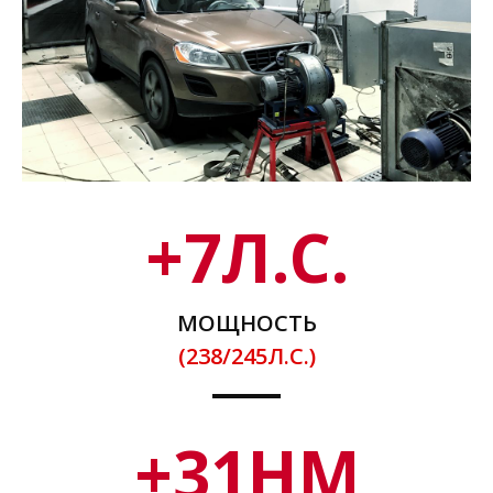
+
7
Л.С.
МОЩНОСТЬ
(238/245Л.С.)
+
31
НМ