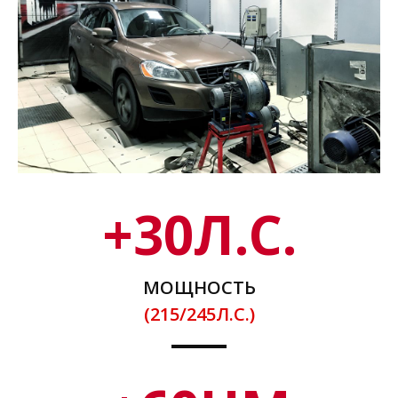
+
30
Л.С.
МОЩНОСТЬ
(215/245Л.С.)