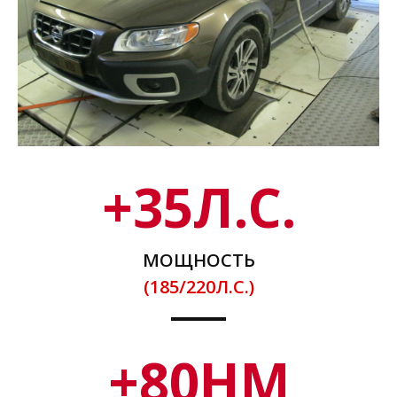
+
35
Л.С.
МОЩНОСТЬ
(185/220Л.С.)
+
80
НМ