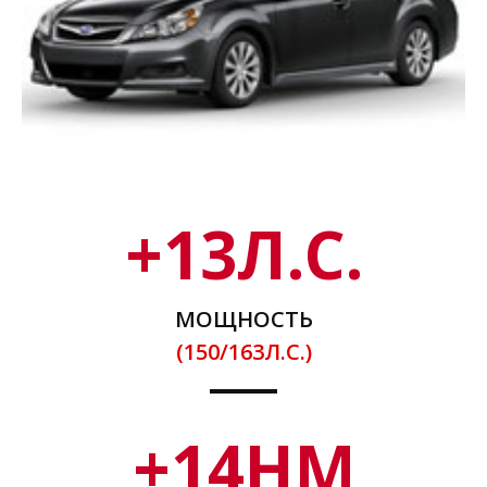
+
13
Л.С.
МОЩНОСТЬ
(150/163Л.С.)
+
14
НМ