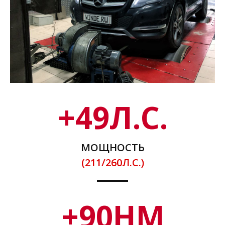
+
49
Л.С.
МОЩНОСТЬ
(211/260Л.С.)
+
90
НМ