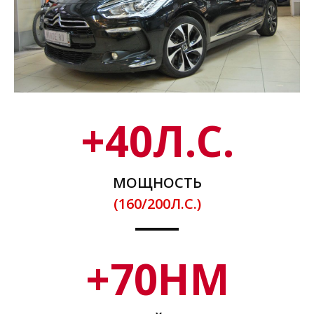
+
40
Л.С.
МОЩНОСТЬ
(160/200Л.С.)
+
70
НМ