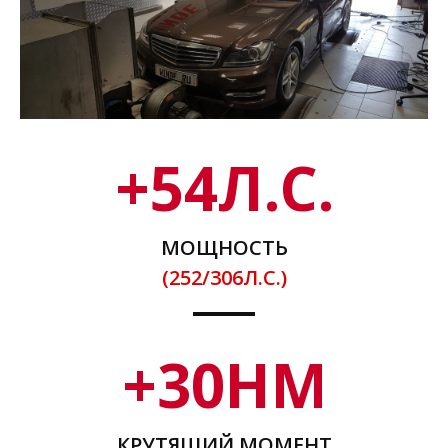
+
54
Л.С.
МОЩНОСТЬ
(252/306Л.С.)
+
30
НМ
КРУТЯЩИЙ МОМЕНТ