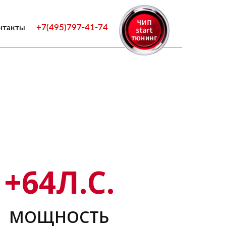
+7(495)797-41-74
нтакты
+
64
Л.С.
МОЩНОСТЬ