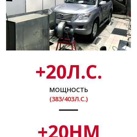
+
20
Л.С.
МОЩНОСТЬ
(383/403Л.С.)
+
20
НМ