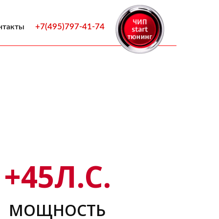
+7(495)797-41-74
нтакты
+
45
Л.С.
МОЩНОСТЬ