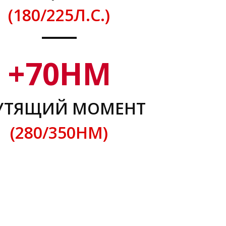
(180/225Л.С.)
+
70
НМ
УТЯЩИЙ МОМЕНТ
(280/350НМ)