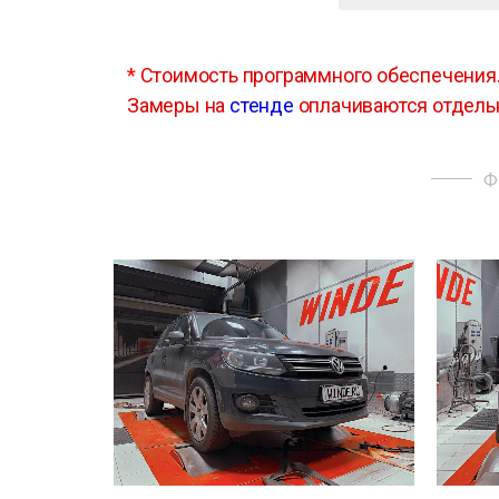
*
Стоимость программного обеспечения
Замеры на
стенде
оплачиваются отдель
Ф