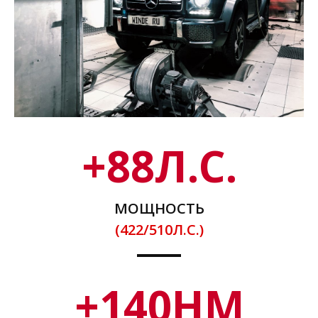
+
88
Л.С.
МОЩНОСТЬ
(422/510Л.С.)
+
140
НМ