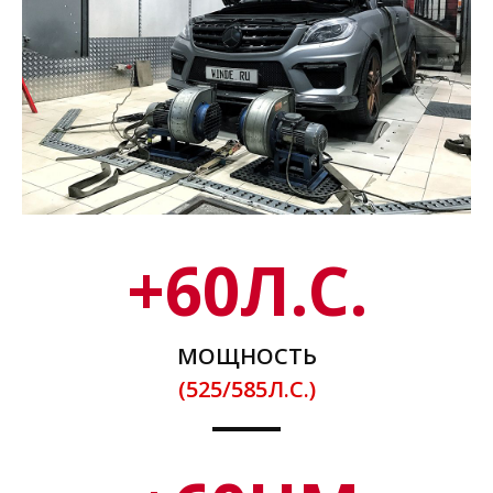
+
60
Л.С.
МОЩНОСТЬ
(525/585Л.С.)