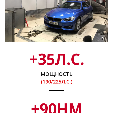
+
35
Л.С.
МОЩНОСТЬ
(190/225Л.С.)
+
90
НМ