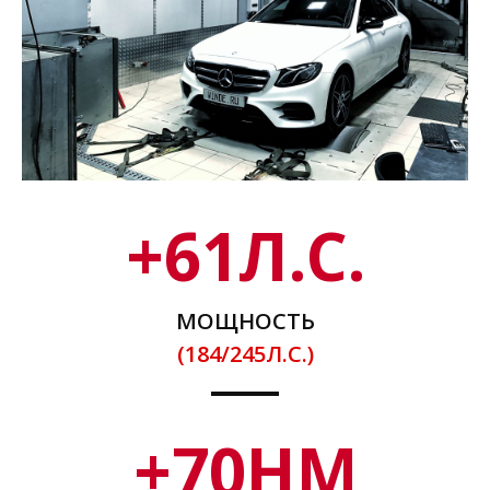
+
61
Л.С.
МОЩНОСТЬ
(184/245Л.С.)
+
70
НМ