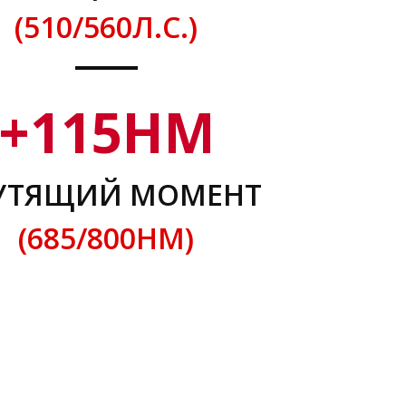
(510/560Л.С.)
+
115
НМ
УТЯЩИЙ МОМЕНТ
(685/800НМ)