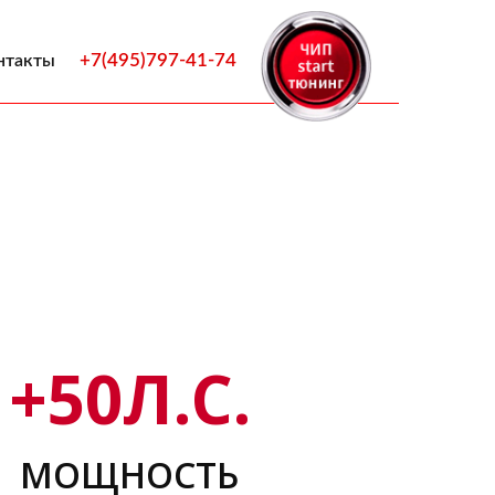
+7(495)797-41-74
нтакты
+
50
Л.С.
МОЩНОСТЬ