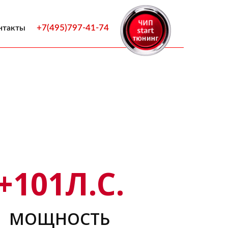
+7(495)797-41-74
нтакты
+
101
Л.С.
МОЩНОСТЬ