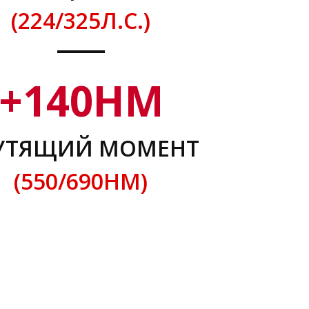
(224/325Л.С.)
+
140
НМ
УТЯЩИЙ МОМЕНТ
(550/690НМ)