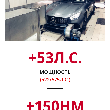
+
53
Л.С.
МОЩНОСТЬ
(522/575Л.С.)
+
150
НМ