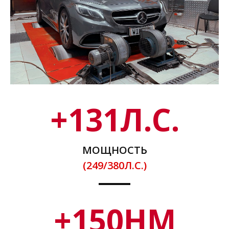
+
131
Л.С.
МОЩНОСТЬ
(249/380Л.С.)
+
150
НМ