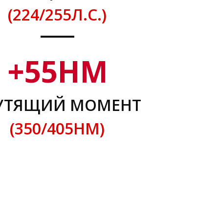
(224/255Л.С.)
+
55
НМ
УТЯЩИЙ МОМЕНТ
(350/405НМ)