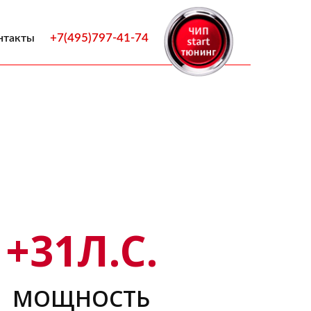
+7(495)797-41-74
нтакты
+
31
Л.С.
МОЩНОСТЬ