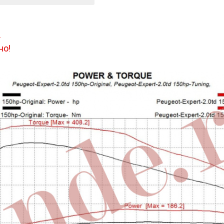
.
но!