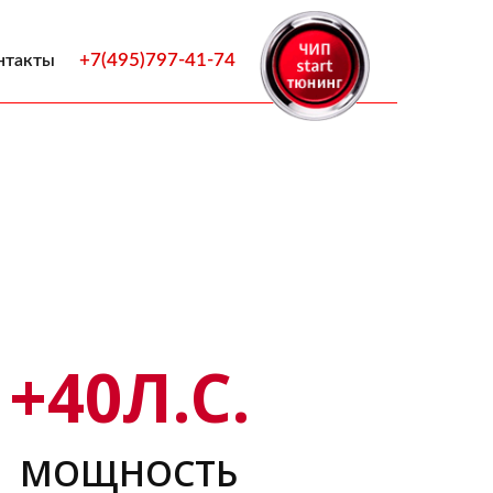
+7(495)797-41-74
нтакты
+
40
Л.С.
МОЩНОСТЬ