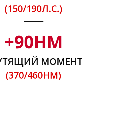
(150/190Л.С.)
+
90
НМ
УТЯЩИЙ МОМЕНТ
(370/460НМ)