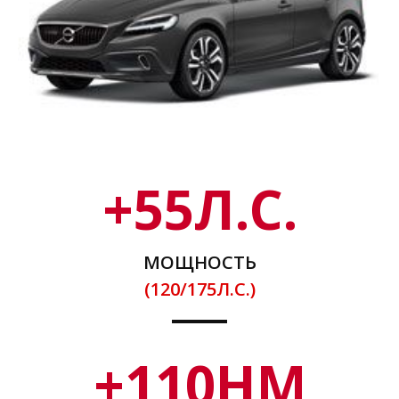
+
55
Л.С.
МОЩНОСТЬ
(120/175Л.С.)
+
110
НМ