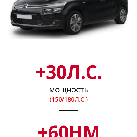
+
30
Л.С.
МОЩНОСТЬ
(150/180Л.С.)
+
60
НМ