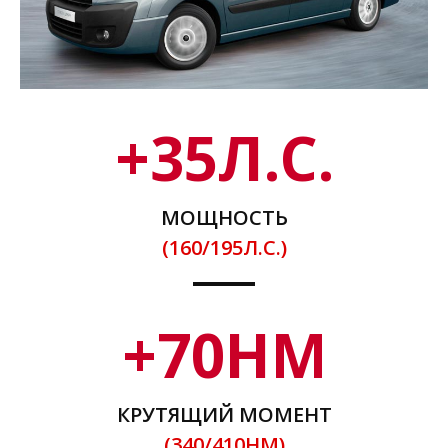
+
35
Л.С.
МОЩНОСТЬ
(160/195Л.С.)
+
70
НМ
КРУТЯЩИЙ МОМЕНТ
(340/410НМ)