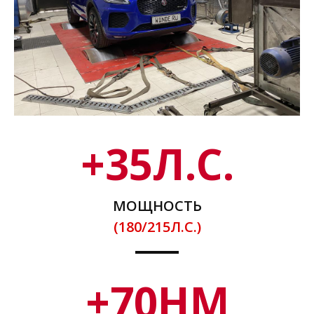
+
35
Л.С.
МОЩНОСТЬ
(180/215Л.С.)
+
70
НМ